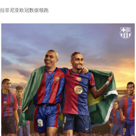
拉菲尼亚欧冠数据领跑