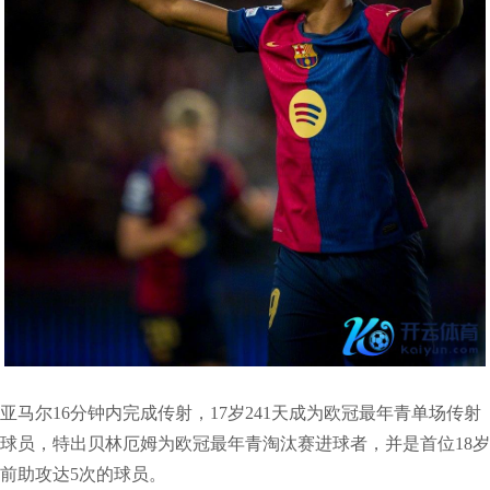
亚马尔16分钟内完成传射，17岁241天成为欧冠最年青单场传射
球员，特出贝林厄姆为欧冠最年青淘汰赛进球者，并是首位18岁
前助攻达5次的球员。