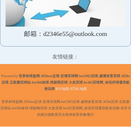
邮箱：d2346e55@outlook.com
友情链接：
Powered by
世界杯球盘网-365best足球-安博买球网-bet3365压球-威博体育买球-365bt
压球-五联赛买球站-bet366体球-球探网买球-大发买球-be365买球网_体讯环球通导航
资讯网
RSS地图
HTML地图
世界杯球盘网-365best足球-安博买球网-bet3365压球-威博体育买球-365bt压球-五联赛
买球站-bet366体球-球探网买球-大发买球-be365买球网_体讯环球通导航资讯网-本菲卡
的谢尔德鲁普开出角球体育录像/图片