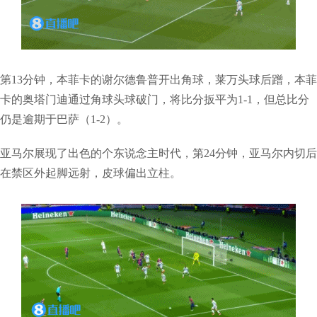
第13分钟，本菲卡的谢尔德鲁普开出角球，莱万头球后蹭，本菲
卡的奥塔门迪通过角球头球破门，将比分扳平为1-1，但总比分
仍是逾期于巴萨（1-2）。
亚马尔展现了出色的个东说念主时代，第24分钟，亚马尔内切后
在禁区外起脚远射，皮球偏出立柱。