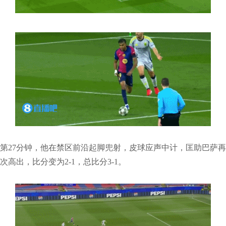
第27分钟，他在禁区前沿起脚兜射，皮球应声中计，匡助巴萨再
次高出，比分变为2-1，总比分3-1。