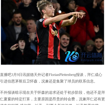
直播吧3月9日讯据德天外记者FlorianPlettenberg报谈，拜仁成心
引进伯恩茅斯后卫怀森，况兼还是集聚了球员的联系信息。
不外报谈暗示现在关于怀森的追求还处于初步阶段，他还不是拜
仁夏窗的特定打算，主要原因是昂贵的转会费，况兼拜仁还有更