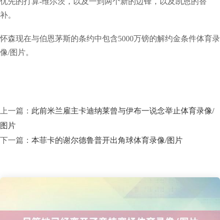
优先的打算-维尔茨，以及一到两个新的边锋，以及凯恩的替
补。
怀森现在与伯恩茅斯的条约中包含5000万镑的解约金条件体育录
像/图片。
上一篇：
此前米兰雇主卡迪纳莱曾与伊布一说念举止体育录像/
图片
下一篇：
本菲卡的谢尔德鲁普开出角球体育录像/图片