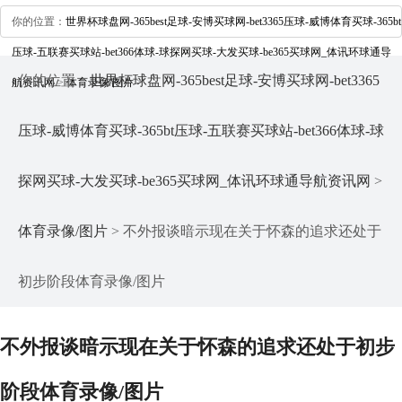
你的位置：
世界杯球盘网-365best足球-安博买球网-bet3365压球-威博体育买球-365bt
压球-五联赛买球站-bet366体球-球探网买球-大发买球-be365买球网_体讯环球通导
你的位置：
世界杯球盘网-365best足球-安博买球网-bet3365
航资讯网
>
体育录像/图片
>
压球-威博体育买球-365bt压球-五联赛买球站-bet366体球-球
探网买球-大发买球-be365买球网_体讯环球通导航资讯网
>
体育录像/图片
> 不外报谈暗示现在关于怀森的追求还处于
初步阶段体育录像/图片
不外报谈暗示现在关于怀森的追求还处于初步
阶段体育录像/图片