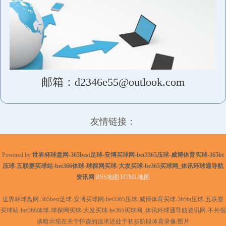
邮箱：d2346e55@outlook.com
友情链接：
Powered by
世界杯球盘网-365best足球-安博买球网-bet3365压球-威博体育买球-365bt
压球-五联赛买球站-bet366体球-球探网买球-大发买球-be365买球网_体讯环球通导航
资讯网
RSS地图
HTML地图
世界杯球盘网-365best足球-安博买球网-bet3365压球-威博体育买球-365bt压球-五联赛
买球站-bet366体球-球探网买球-大发买球-be365买球网_体讯环球通导航资讯网-不外报
谈暗示现在关于怀森的追求还处于初步阶段体育录像/图片