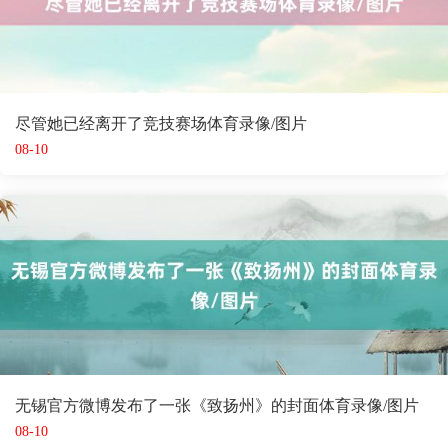
尽管她已经离开了竞技赛场体育录像/图片
08-10
无锡官方微博发布了一张《致扬州》的封面体育录像/图片
08-10