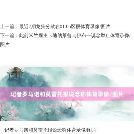
上一篇：
最近7期龙头分散在01-05区段体育录像/图片
下一篇：
此前米兰雇主卡迪纳莱曾与伊布一说念举止体育录像/
图片
记者罗马诺和莫雷托报说念称体育录像/图片