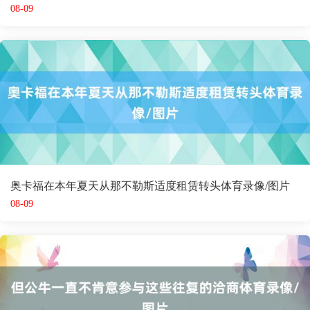
08-09
奥卡福在本年夏天从那不勒斯适度租赁转头体育录像/图片
08-09