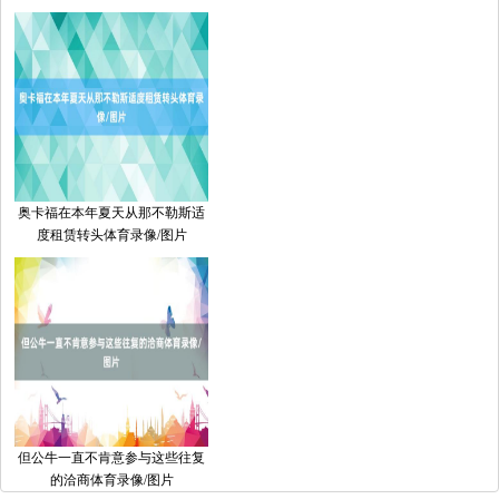
奥卡福在本年夏天从那不勒斯适
度租赁转头体育录像/图片
但公牛一直不肯意参与这些往复
的洽商体育录像/图片