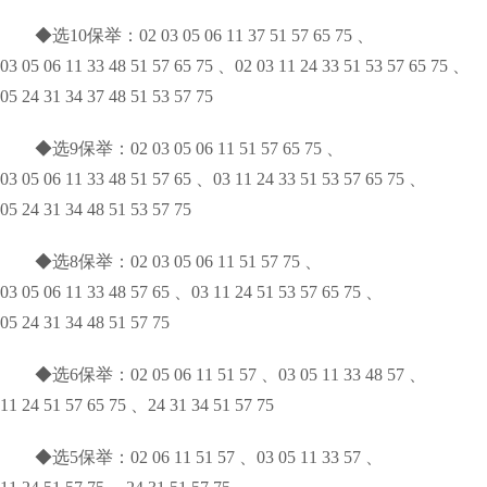
◆选10保举：02 03 05 06 11 37 51 57 65 75 、
03 05 06 11 33 48 51 57 65 75 、02 03 11 24 33 51 53 57 65 75 、
05 24 31 34 37 48 51 53 57 75
◆选9保举：02 03 05 06 11 51 57 65 75 、
03 05 06 11 33 48 51 57 65 、03 11 24 33 51 53 57 65 75 、
05 24 31 34 48 51 53 57 75
◆选8保举：02 03 05 06 11 51 57 75 、
03 05 06 11 33 48 57 65 、03 11 24 51 53 57 65 75 、
05 24 31 34 48 51 57 75
◆选6保举：02 05 06 11 51 57 、03 05 11 33 48 57 、
11 24 51 57 65 75 、24 31 34 51 57 75
◆选5保举：02 06 11 51 57 、03 05 11 33 57 、