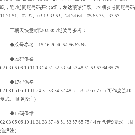
跃，近7期同尾号码开出6组，发达荒谬活跃，本期参考同尾号码
11 31 51、02 32、03 13 33 53、24 34 64、05 65 75、37 57。
王朝天快意8第2025057期奖号参考：
◆杀号参考：15 16 20 40 54 56 63 68
◆20码保举：
02 03 05 06 10 11 13 24 31 32 33 34 37 48 51 53 57 64 65 75
◆17码保举：
02 03 05 06 10 11 24 31 33 34 37 48 51 53 57 65 75 （可作念选10
复式、胆拖投注）
◆15码保举：
02 03 05 06 10 11 31 33 37 48 51 53 57 65 75 (可作念选9复式、胆
拖投注）