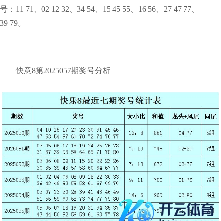
号：11 71、02 12 32、34 54、15 45 55、16 56、27 47 77、
39 79。
快意8第2025057期奖号分析