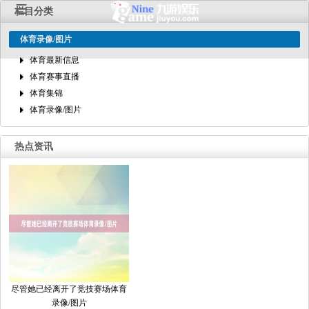
栏目分类
体育录像/图片
体育最新信息
体育赛事直播
体育集锦
体育录像/图片
热点资讯
尽管她已经离开了竞技赛场体育
录像/图片