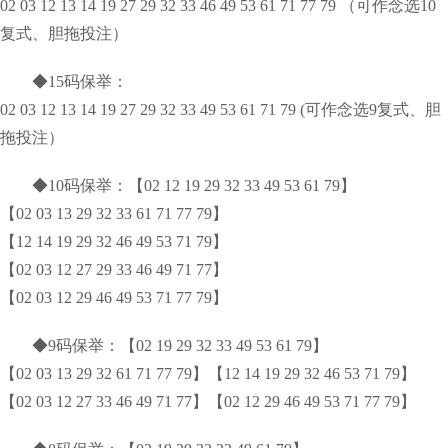
02 03 12 13 14 19 27 29 32 33 46 49 53 61 71 77 79 （可作念选10
复式、胆拖投注）
◆15码保举：
02 03 12 13 14 19 27 29 32 33 49 53 61 71 79 (可作念选9复式、胆
拖投注）
◆10码保举：【02 12 19 29 32 33 49 53 61 79】
【02 03 13 29 32 33 61 71 77 79】
【12 14 19 29 32 46 49 53 71 79】
【02 03 12 27 29 33 46 49 71 77】
【02 03 12 29 46 49 53 71 77 79】
◆9码保举：【02 19 29 32 33 49 53 61 79】
【02 03 13 29 32 61 71 77 79】【12 14 19 29 32 46 53 71 79】
【02 03 12 27 33 46 49 71 77】【02 12 29 46 49 53 71 77 79】