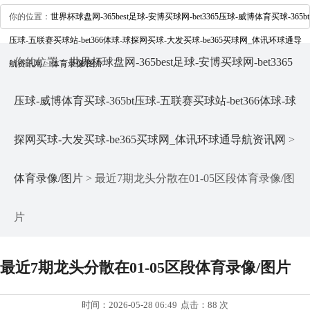
你的位置：
世界杯球盘网-365best足球-安博买球网-bet3365压球-威博体育买球-365bt
压球-五联赛买球站-bet366体球-球探网买球-大发买球-be365买球网_体讯环球通导
你的位置：
世界杯球盘网-365best足球-安博买球网-bet3365
航资讯网
>
体育录像/图片
>
压球-威博体育买球-365bt压球-五联赛买球站-bet366体球-球
探网买球-大发买球-be365买球网_体讯环球通导航资讯网
>
体育录像/图片
> 最近7期龙头分散在01-05区段体育录像/图
片
最近7期龙头分散在01-05区段体育录像/图片
时间：2026-05-28 06:49
点击：88 次