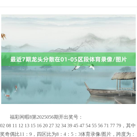
福彩闲暇8第2025056期开出奖号：
02 08 11 12 13 15 16 20 27 32 34 39 45 47 54 55 56 71 77 79，其中
奖奇偶比11：9，四区比为8：4：5：3体育录像/图片，跨度为：