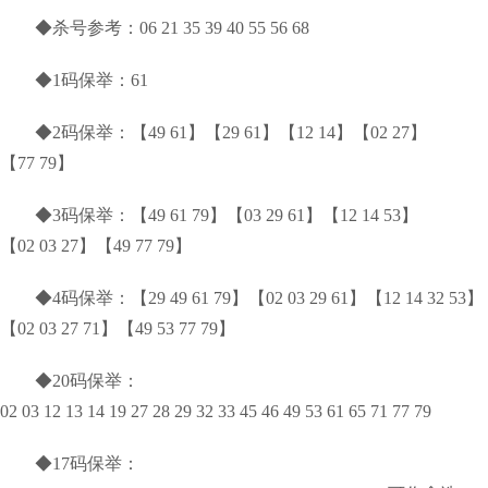
◆杀号参考：06 21 35 39 40 55 56 68
◆1码保举：61
◆2码保举：【49 61】【29 61】【12 14】【02 27】
【77 79】
◆3码保举：【49 61 79】【03 29 61】【12 14 53】
【02 03 27】【49 77 79】
◆4码保举：【29 49 61 79】【02 03 29 61】【12 14 32 53】
【02 03 27 71】【49 53 77 79】
◆20码保举：
02 03 12 13 14 19 27 28 29 32 33 45 46 49 53 61 65 71 77 79
◆17码保举：