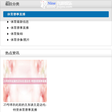
栏目分类
体育赛事直播
体育最新信息
体育赛事直播
体育集锦
体育录像/图片
热点资讯
25号球衣此前的主东谈主是达伦-
特里体育赛事直播