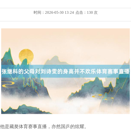
时间：2026-05-30 13:24
点击：130 次
他是藏獒体育赛事直播，亦然国乒的炫耀。