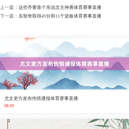
上一篇：
这些齐要靠个东说念主神勇体育赛事直播
下一篇：
东契奇取得45分和11个篮板体育赛事直播
尤文吏方发布伤情通报体育赛事直播
08-09