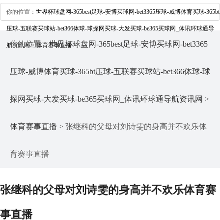
你的位置：
世界杯球盘网-365best足球-安博买球网-bet3365压球-威博体育买球-365bt
压球-五联赛买球站-bet366体球-球探网买球-大发买球-be365买球网_体讯环球通导
你的位置：
世界杯球盘网-365best足球-安博买球网-bet3365
航资讯网
>
体育赛事直播
>
压球-威博体育买球-365bt压球-五联赛买球站-bet366体球-球
探网买球-大发买球-be365买球网_体讯环球通导航资讯网
>
体育赛事直播
> 张继科的父母对刘诗雯的身高并不欢乐体
育赛事直播
张继科的父母对刘诗雯的身高并不欢乐体育赛
事直播