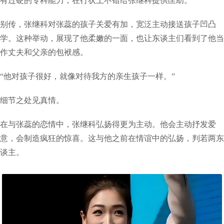
有过硬的专科能力，在行状上不错给张继科提供匡助。
别传，张继科对张蕊的孩子关爱有加，宽泛主动接送孩子凹凸
学。这种举动，展现了他柔嫩的一面，也让东谈主们看到了他当
作丈夫和父亲的包袱感。
“他对孩子很好，就像对待我方的亲生孩子一样。”
细节之处见真情。
在与张蕊的恋情中，张继科弘扬得更为主动。他会主动抒发爱
意，会制造疯狂的惊喜。这与他之前在情谊中的弘扬，判若两东
谈主。