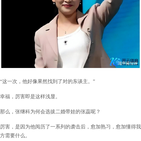
“这一次，他好像果然找到了对的东谈主。”
幸福，厉害即是这样浅显。
那么，张继科为何会选拔二婚带娃的张蕊呢？
厉害，是因为他阅历了一系列的袭击后，愈加熟习，愈加懂得我
方需要什么。