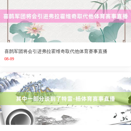
喜鹊军团将会引进弗拉霍维奇取代他体育赛事直播
08-09