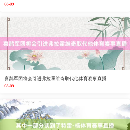
08-09
喜鹊军团将会引进弗拉霍维奇取代他体育赛事直播
08-09