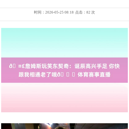
时间：2026-05-25 08:18
点击：82 次