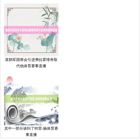
喜鹊军团将会引进弗拉霍维奇取
代他体育赛事直播
其中一部分谈到了特雷-杨体育赛
事直播