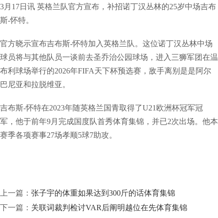
3月17日讯 英格兰队官方宣布，补招诺丁汉丛林的25岁中场吉布
斯-怀特。
官方晓示宣布吉布斯-怀特加入英格兰队。这位诺丁汉丛林中场
球员将与其他队员一谈前去圣乔治公园球场，进入三狮军团在温
布利球场举行的2026年FIFA天下杯预选赛，敌手离别是是阿尔
巴尼亚和拉脱维亚。
吉布斯-怀特在2023年随英格兰国青取得了U21欧洲杯冠军冠
军，他于前年9月完成国度队首秀体育集锦，并已2次出场。他本
赛季各项赛事27场孝顺5球7助攻。
上一篇：
张子宇的体重如果达到300斤的话体育集锦
下一篇：
关联词裁判检讨VAR后阐明越位在先体育集锦