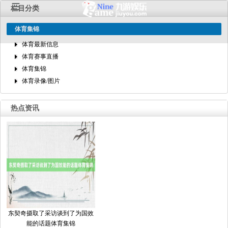
栏目分类
体育集锦
体育最新信息
体育赛事直播
体育集锦
体育录像/图片
热点资讯
东契奇摄取了采访谈到了为国效
能的话题体育集锦