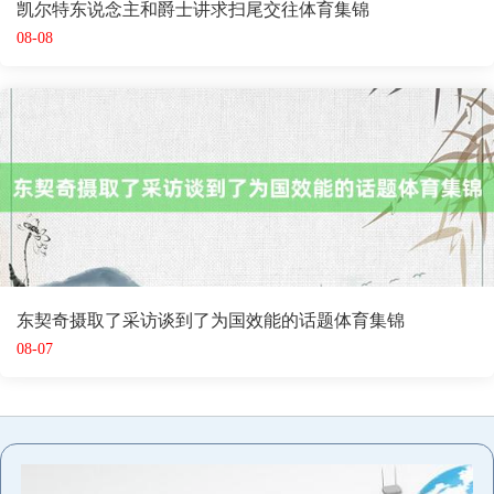
凯尔特东说念主和爵士讲求扫尾交往体育集锦
08-08
东契奇摄取了采访谈到了为国效能的话题体育集锦
08-07