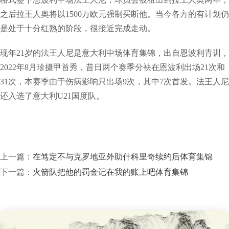
之后拉王人奥将以1500万欧元强制买断他。当今各方的有计划仍
是处于十分红熟的阶段，很接近完成走动。
现年21岁的法王人尼是意大利中场体育集锦，出自恩波利青训，
2022年8月珍摄甲首秀，昔日两个赛季分袂在恩波利出场21次和
31次，本赛季由于伤病影响只出场9次，其中7次首发。法王人尼
还入选了意大利U21国度队。
上一篇：
在笃定不与克罗地亚外助什科里奇续约后体育集锦
下一篇：
火箭队把他的罚金记在我的账上吧体育集锦