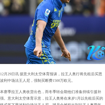
12月29日讯 据意大利太空体育报谈，拉王人奥行将先租后买恩
波利中场法王人尼，强制买断费1500万欧元。
本赛季拉王人奥收货出色，而冬季转会期他们准备持续引援补
强。意大利太空体育示意，拉王人奥将在来岁1月以先租后买的
格式签下恩波利中场法王人尼，球员会被租出到拉王人奥两年，