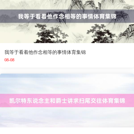
我等于看着他作念相等的事情体育集锦
08-08